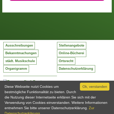
Ausschreibungen
Stellenangebote
Bekanntmachungen
Online-Bücherei
städt. Musikschule
Ortsrecht
Organigramm
Datenschutzerklärung
Stadt Barntrup
Mittelstraße 38
Diese Webseite nutzt Cookies um
Ok, verstanden
32683 Barntrup
bestmögliche Funktionalität zu bieten. Durch
Tel:
05263 / 409-0
die Nutzung dieser Internetseite erklären Sie sich mit der
Fax:
05263 / 409-249
Verwendung von Cookies einverstanden. Weitere Informationen
Email:
info@barntrup.de
entnehmen Sie bitte unserer Datenschutzerklärung.
Zur
Datenschutzerklärung