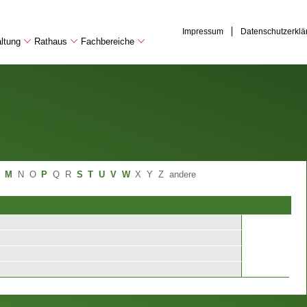
Impressum
Datenschutzerklä
ltung
Rathaus
Fachbereiche
M
N
O
P
Q
R
S
T
U
V
W
X
Y
Z
andere