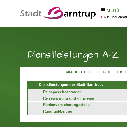
MENÜ
Rat und Verwa
Dienstleistungen A-Z
alle
A
B
C
D
E
F
G
H
I
J
K
L
Dienstleistungen der Stadt Barntrup:
Reisepass beantragen
Reisewarnung und -hinweise
Rentenversicherungsstelle
Rundfunkbeitrag