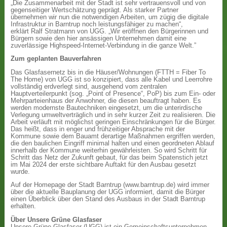
„Die Zusammenarbeit mit der Stadt ist sehr vertrauensvoll und von
gegenseitiger Wertschätzung geprägt. Als starker Partner
übernehmen wir nun die notwendigen Arbeiten, um zügig die digitale
Infrastruktur in Barntrup noch leistungsfähiger zu machen“,
erklärt Ralf Stratmann von UGG. „Wir eröffnen den Bürgerinnen und
Bürgern sowie den hier ansässigen Unternehmen damit eine
zuverlässige Highspeed-Internet-Verbindung in die ganze Welt.”
Zum geplanten Bauverfahren
Das Glasfasernetz bis in die Häuser/Wohnungen (FTTH = Fiber To
The Home) von UGG ist so konzipiert, dass alle Kabel und Leerrohre
vollständig erdverlegt sind, ausgehend vom zentralen
Hauptverteilerpunkt (sog. „Point of Presence“, PoP) bis zum Ein- oder
Mehrparteienhaus der Anwohner, die diesen beauftragt haben. Es
werden modernste Bautechniken eingesetzt, um die unterirdische
Verlegung umweltverträglich und in sehr kurzer Zeit zu realisieren. Die
Arbeit verläuft mit möglichst geringen Einschränkungen für die Bürger.
Das heißt, dass in enger und frühzeitiger Absprache mit der
Kommune sowie dem Bauamt derartige Maßnahmen ergriffen werden,
die den baulichen Eingriff minimal halten und einen geordneten Ablauf
innerhalb der Kommune weiterhin gewährleisten. So wird Schritt für
Schritt das Netz der Zukunft gebaut, für das beim Spatenstich jetzt
im Mai 2024 der erste sichtbare Auftakt für den Ausbau gesetzt
wurde.
Auf der Homepage der Stadt Barntrup (www.barntrup.de) wird immer
über die aktuelle Bauplanung der UGG informiert, damit die Bürger
einen Überblick über den Stand des Ausbaus in der Stadt Barntrup
erhalten.
Über Unsere Grüne Glasfaser
Unsere Grüne Glasfaser (UGG) ist ein Gemeinschaftsunternehmen