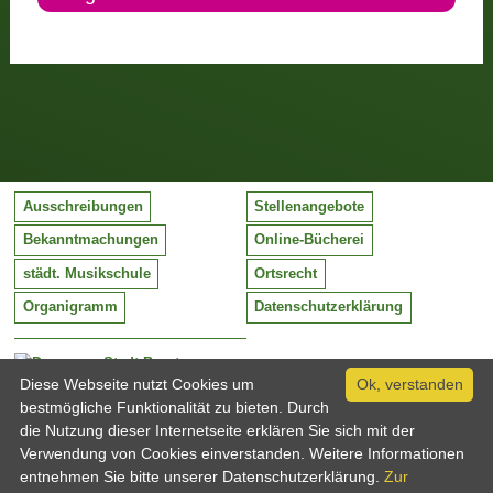
Ausschreibungen
Stellenangebote
Bekanntmachungen
Online-Bücherei
städt. Musikschule
Ortsrecht
Organigramm
Datenschutzerklärung
Stadt Barntrup
Mittelstraße 38
Diese Webseite nutzt Cookies um
Ok, verstanden
32683 Barntrup
bestmögliche Funktionalität zu bieten. Durch
Tel:
05263 / 409-0
die Nutzung dieser Internetseite erklären Sie sich mit der
Fax:
05263 / 409-249
Verwendung von Cookies einverstanden. Weitere Informationen
Email:
info@barntrup.de
entnehmen Sie bitte unserer Datenschutzerklärung.
Zur