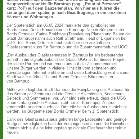
Hauptverteilerpunkts für Barntrup (sog. „Point of Presence“;
kurz: PoP) auf dem Bauzeitenplan. Von hier aus führen die
Leitungen dann später, je nach Beauftragung, in die einzelnen
Häuser und Wohnungen.
Der Spatenstich am 06.05.2024 markierte den symbolischen
Startschuss für die Bauarbeiten in Barntrup. Neben Bürgermeister
Borris Ortmeier, Carina Brakhage (Teamleitung Planen und Bauen der
Stadt Barntrup) nahm auch Ralf Stratmann, Head of Expansion bei
UGG, teil. Borris Ortmeier freut sich über den zukünftigen
Glasfaseranschluss für Barntrup und die Zusammenarbeit mit UGG:
„Der Ausbau des Glasfasernetzes in Barntrup ist ein bedeutender
Schritt in die digitale Zukunft der Stadt. UGG ist für dieses Projekt
der ideale Partner und wir freuen uns auf die Zusammenarbeit.
Unsere Bürger werden in vielerlei Hinsicht vom schnellen und
zuverlässigen Internet profitieren und diese Entwicklung wird unsere
Stadt weiter stärken.“ betont Borris Ortmeier, Bürgermeister
von Barntrup.
Mittlerweile liegt der Stadt Barntrup die Feinplanung des Ausbaus für
das Barntruper Zentrum und die Ortsteile Alverdissen, Sonneborn,
Selbeck und Sommersell vor. „Wir sind sehr erfreut, dass die UGG
einen umfangreichen Ausbau nicht nur im Barntruper Zentrum
vorantreibt, sondern auch alle Ortsteile beim Ausbau berücksichtigt
werden, so Bürgermeister Borris Ortmeier beim 1. Spatenstich.
Dank des Glasfaserausbaus gehören lange Ladezeiten und geringe
Surfgeschwindigkeiten bald der Vergangenheit an und die Einwohner
können sich auf eine leistungsfähige digitale Glasfaserinfrastruktur
freuen.