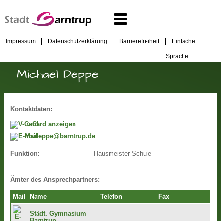
Impressum
Datenschutzerklärung
Barrierefreiheit
Einfache
Sprache
Michael Deppe
Kontaktdaten:
v-Card anzeigen
m.deppe@barntrup.de
Hausmeister Schule
Funktion:
Ämter des Ansprechpartners:
Mail
Name
Telefon
Fax
Städt. Gymnasium
Barntrup