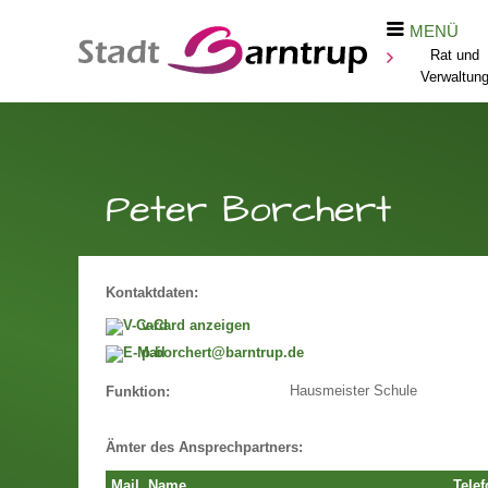
MENÜ
Rat und
Verwaltun
Peter Borchert
Kontaktdaten:
v-Card anzeigen
p.borchert@barntrup.de
Hausmeister Schule
Funktion:
Ämter des Ansprechpartners:
Mail
Name
Telef