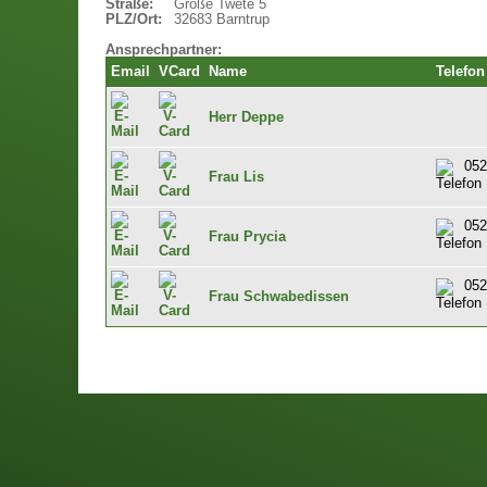
Straße:
Große Twete 5
PLZ/Ort:
32683 Barntrup
Ansprechpartner:
Email
VCard
Name
Telefon
Herr Deppe
052
Frau Lis
052
Frau Prycia
052
Frau Schwabedissen