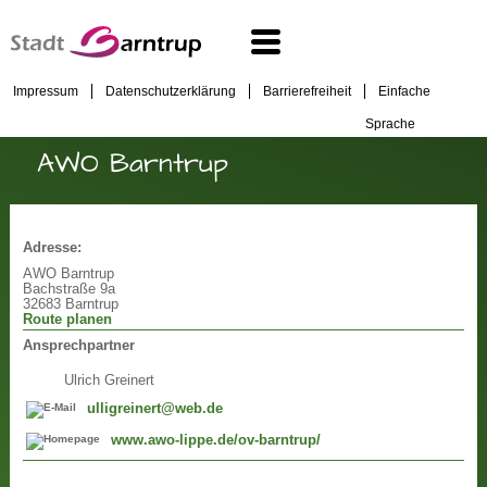
Impressum
Datenschutzerklärung
Barrierefreiheit
Einfache
Sprache
AWO Barntrup
Adresse:
AWO Barntrup
Bachstraße 9a
32683 Barntrup
Route planen
Ansprechpartner
Ulrich Greinert
ulligreinert@web.de
www.awo-lippe.de/ov-barntrup/