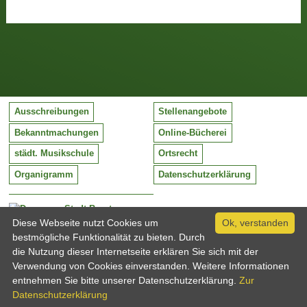
Ausschreibungen
Stellenangebote
Bekanntmachungen
Online-Bücherei
städt. Musikschule
Ortsrecht
Organigramm
Datenschutzerklärung
Stadt Barntrup
Mittelstraße 38
Diese Webseite nutzt Cookies um
Ok, verstanden
32683 Barntrup
bestmögliche Funktionalität zu bieten. Durch
Tel:
05263 / 409-0
die Nutzung dieser Internetseite erklären Sie sich mit der
Fax:
05263 / 409-249
Verwendung von Cookies einverstanden. Weitere Informationen
Email:
info@barntrup.de
entnehmen Sie bitte unserer Datenschutzerklärung.
Zur
Datenschutzerklärung