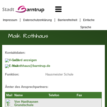
Impressum
Datenschutzerklärung
Barrierefreiheit
Einfache
Sprache
Maik Rothhaus
Kontaktdaten:
v-Card anzeigen
m.rothhaus@barntrup.de
Hausmeister Schule
Funktion:
Ämter des Ansprechpartners:
Mail
Name
Telefon
Fax
Von Haxthausen
Grundschule