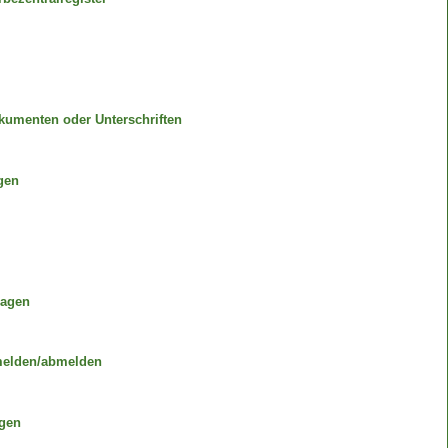
umenten oder Unterschriften
gen
ragen
elden/abmelden
agen