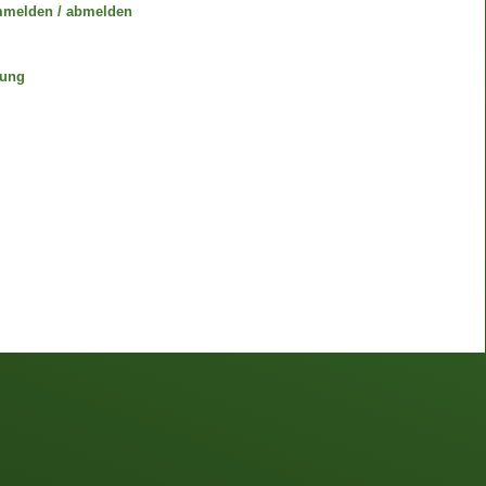
mmelden / abmelden
gung