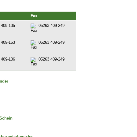
Fax
 409-135
05263 409-249
 409-153
05263 409-249
 409-136
05263 409-249
ender
Schein
bezentralregister