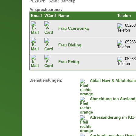
PLZ/Ort:
32683 Barntrup
Ansprechpartner:
Email
VCard
Name
Telefon
05263
Frau Czerwonka
05263
Frau Dieling
05263
Frau Pettig
Dienstleistungen:
Abfall-Navi & Abfuhrkal
Abmeldung ins Ausland
Adressänderung im Kfz-
Auskunft aus dem Gewer