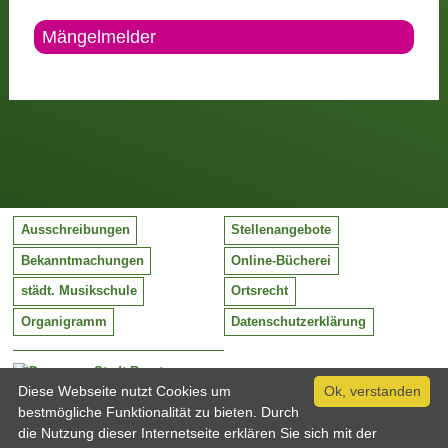
Mängelmelder
Ausschreibungen
Stellenangebote
Bekanntmachungen
Online-Bücherei
städt. Musikschule
Ortsrecht
Organigramm
Datenschutzerklärung
Stadt Barntrup
Diese Webseite nutzt Cookies um
Mittelstraße 38
Ok, verstanden
32683 Barntrup
bestmögliche Funktionalität zu bieten. Durch
Tel:
05263 / 409-0
die Nutzung dieser Internetseite erklären Sie sich mit der
Fax:
05263 / 409-249