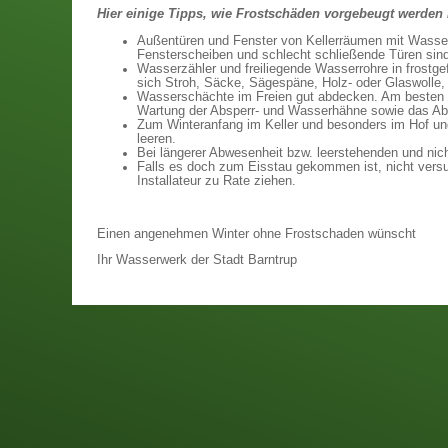
Hier einige Tipps, wie Frostschäden vorgebeugt werden
Außentüren und Fenster von Kellerräumen mit Wasser
Fensterscheiben und schlecht schließende Türen sind
Wasserzähler und freiliegende Wasserrohre in frostgef
sich Stroh, Säcke, Sägespäne, Holz- oder Glaswolle, 
Wasserschächte im Freien gut abdecken. Am besten mi
Wartung der Absperr- und Wasserhähne sowie das Abl
Zum Winteranfang im Keller und besonders im Hof und 
leeren.
Bei längerer Abwesenheit bzw. leerstehenden und nich
Falls es doch zum Eisstau gekommen ist, nicht vers
Installateur zu Rate ziehen.
Einen angenehmen Winter ohne Frostschaden wünscht
Ihr Wasserwerk der Stadt Barntrup