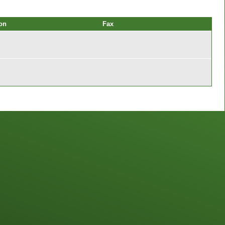
on
Fax