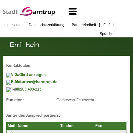
Impressum
Datenschutzerklärung
Barrierefreiheit
Einfache
Sprache
Emil Hein
Kontaktdaten:
v-Card anzeigen
e.burose@barntrup.de
05263 409-213
Gerätewart Feuerwehr
Funktion:
Ämter des Ansprechpartners:
Mail
Name
Telefon
Fax