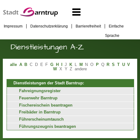
Impressum
Datenschutzerklärung
Barrierefreiheit
Einfache
Sprache
Dienstleistungen A-Z
alle
A
B
C
D
E
F
G
H
I
J
K
L
M
N
O
P
Q
R
S
T
U
V
W
X
Y
Z
andere
Dienstleistungen der Stadt Barntrup:
Fahreignungsregister
Feuerwehr Barntrup
Fischereischein beantragen
Freibäder in Barntrup
Führerscheinumtausch
Führungszeugnis beantragen