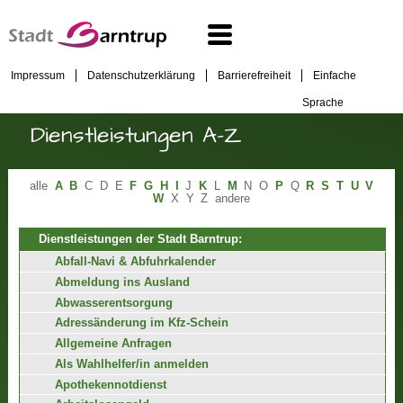
Impressum
Datenschutzerklärung
Barrierefreiheit
Einfache
Sprache
Dienstleistungen A-Z
alle
A
B
C
D
E
F
G
H
I
J
K
L
M
N
O
P
Q
R
S
T
U
V
W
X
Y
Z
andere
Dienstleistungen der Stadt Barntrup:
Abfall-Navi & Abfuhrkalender
Abmeldung ins Ausland
Abwasserentsorgung
Adressänderung im Kfz-Schein
Allgemeine Anfragen
Als Wahlhelfer/in anmelden
Apothekennotdienst