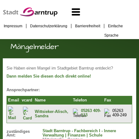
Impressum
Datenschutzerklärung
Barrierefreiheit
Einfache
Sprache
Mängelmelder
Sie Haben einen Mangel im Stadtgebiet Barntrup entdeckt?
Dann melden Sie diesen doch direkt online!
Ansprechpartner:
Email
vcard
Name
Telefon
Fax
05263 409-
05263
Wittsieker-Alisch,
113
409-249
Sandra
Stadt Barntrup - Fachbereich I - Innere
zuständiges
Amt:
Verwaltung | Finanzen | Schule