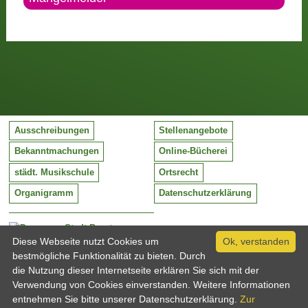
Ausschreibungen
Stellenangebote
Bekanntmachungen
Online-Bücherei
städt. Musikschule
Ortsrecht
Organigramm
Datenschutzerklärung
Stadt Barntrup
Mittelstraße 38
Diese Webseite nutzt Cookies um
Ok, verstanden
32683 Barntrup
bestmögliche Funktionalität zu bieten. Durch
Tel:
05263 / 409-0
die Nutzung dieser Internetseite erklären Sie sich mit der
Fax:
05263 / 409-249
Verwendung von Cookies einverstanden. Weitere Informationen
Email:
info@barntrup.de
entnehmen Sie bitte unserer Datenschutzerklärung.
Zur