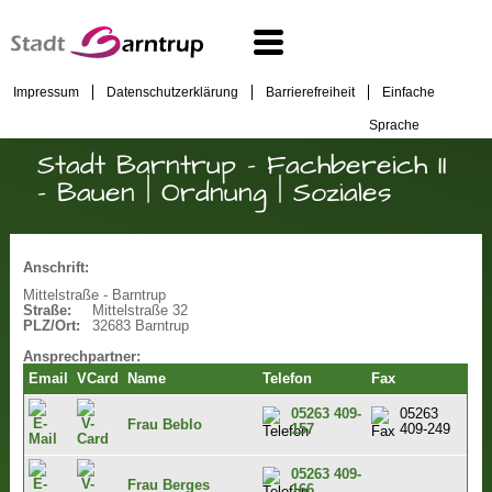
Impressum
Datenschutzerklärung
Barrierefreiheit
Einfache
Sprache
Stadt Barntrup - Fachbereich II
- Bauen | Ordnung | Soziales
Anschrift:
Mittelstraße - Barntrup
Straße:
Mittelstraße 32
PLZ/Ort:
32683 Barntrup
Ansprechpartner:
Email
VCard
Name
Telefon
Fax
05263 409-
05263
Frau Beblo
157
409-249
05263 409-
Frau Berges
166