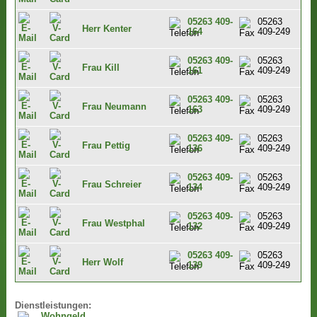
05263 409-
05263
Herr Kenter
164
409-249
05263 409-
05263
Frau Kill
161
409-249
05263 409-
05263
Frau Neumann
163
409-249
05263 409-
05263
Frau Pettig
136
409-249
05263 409-
05263
Frau Schreier
134
409-249
05263 409-
05263
Frau Westphal
132
409-249
05263 409-
05263
Herr Wolf
139
409-249
Dienstleistungen:
Wohngeld