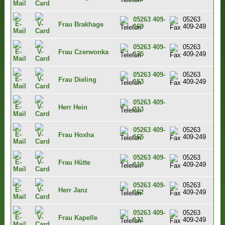
05263 409-
05263
Frau Brakhage
169
409-249
05263 409-
05263
Frau Czerwonka
135
409-249
05263 409-
05263
Frau Dieling
153
409-249
05263 409-
Herr Hein
213
05263 409-
05263
Frau Hoxha
165
409-249
05263 409-
05263
Frau Hütte
119
409-249
05263 409-
05263
Herr Janz
162
409-249
05263 409-
05263
Frau Kapelle
131
409-249