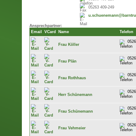
05263 409-249
u.schuenemann@barntru
Ansprechpartner:
Email
VCard
Name
Telefon
0526
Frau Köller
0526
Frau Plän
0526
Frau Rothhaus
0526
Herr Schünemann
0526
Frau Schünemann
0526
Frau Vehmeier