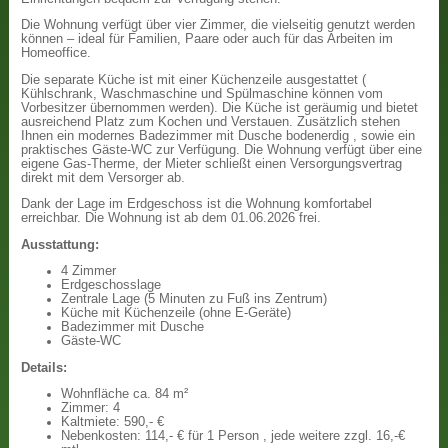
Die Wohnung verfügt über vier Zimmer, die vielseitig genutzt werden
können – ideal für Familien, Paare oder auch für das Arbeiten im
Homeoffice.
Die separate Küche ist mit einer Küchenzeile ausgestattet (
Kühlschrank, Waschmaschine und Spülmaschine können vom
Vorbesitzer übernommen werden). Die Küche ist geräumig und bietet
ausreichend Platz zum Kochen und Verstauen. Zusätzlich stehen
Ihnen ein modernes Badezimmer mit Dusche bodenerdig , sowie ein
praktisches Gäste-WC zur Verfügung. Die Wohnung verfügt über eine
eigene Gas-Therme, der Mieter schließt einen Versorgungsvertrag
direkt mit dem Versorger ab.
Dank der Lage im Erdgeschoss ist die Wohnung komfortabel
erreichbar. Die Wohnung ist ab dem 01.06.2026 frei.
Ausstattung:
4 Zimmer
Erdgeschosslage
Zentrale Lage (5 Minuten zu Fuß ins Zentrum)
Küche mit Küchenzeile (ohne E-Geräte)
Badezimmer mit Dusche
Gäste-WC
Details:
Wohnfläche ca. 84 m²
Zimmer: 4
Kaltmiete: 590,- €
Nebenkosten: 114,- € für 1 Person , jede weitere zzgl. 16,-€