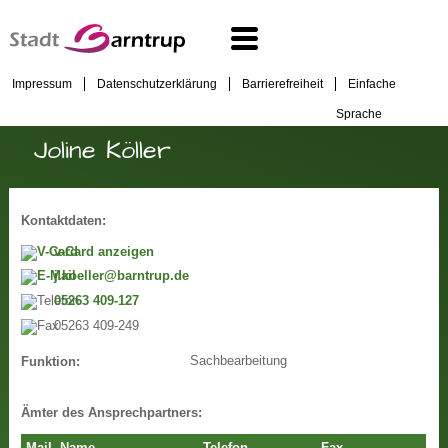
Impressum
Datenschutzerklärung
Barrierefreiheit
Einfache
Sprache
Joline Köller
Kontaktdaten:
v-Card anzeigen
j.koeller@barntrup.de
05263 409-127
05263 409-249
Sachbearbeitung
Funktion:
Ämter des Ansprechpartners: