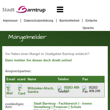
Impressum
Datenschutzerklärung
Barrierefreiheit
Einfache
Sprache
Mängelmelder
Sie Haben einen Mangel im Stadtgebiet Barntrup entdeckt?
Dann melden Sie diesen doch direkt online!
Ansprechpartner:
Email
vcard
Name
Telefon
Fax
05263 409-
05263
Wittsieker-Alisch,
113
409-249
Sandra
Stadt Barntrup - Fachbereich I - Innere
zuständiges
Amt:
Verwaltung | Finanzen | Schule