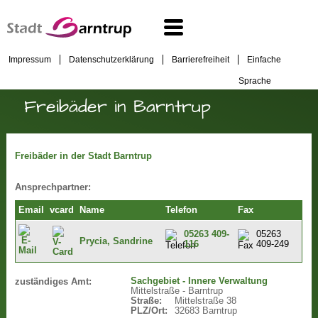
Impressum
Datenschutzerklärung
Barrierefreiheit
Einfache
Sprache
Freibäder in Barntrup
Freibäder in der Stadt Barntrup
Ansprechpartner:
Email
vcard
Name
Telefon
Fax
05263 409-
05263
Prycia, Sandrine
116
409-249
Sachgebiet - Innere Verwaltung
zuständiges Amt:
Mittelstraße - Barntrup
Straße:
Mittelstraße 38
PLZ/Ort:
32683 Barntrup