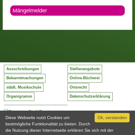
Mängelmelder
Ausschreibungen
Stellenangebote
Bekanntmachungen
Online-Bücherei
städt. Musikschule
Ortsrecht
Organigramm
Datenschutzerklärung
Stadt Barntrup
Mittelstraße 38
Diese Webseite nutzt Cookies um
Ok, verstanden
32683 Barntrup
bestmögliche Funktionalität zu bieten. Durch
Tel:
05263 / 409-0
die Nutzung dieser Internetseite erklären Sie sich mit der
Fax:
05263 / 409-249