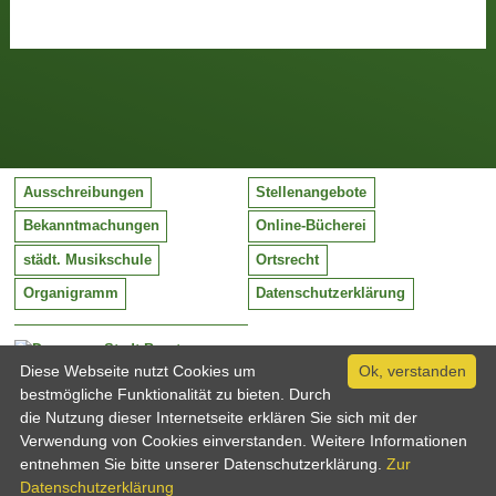
Ausschreibungen
Stellenangebote
Bekanntmachungen
Online-Bücherei
städt. Musikschule
Ortsrecht
Organigramm
Datenschutzerklärung
Stadt Barntrup
Mittelstraße 38
Diese Webseite nutzt Cookies um
Ok, verstanden
32683 Barntrup
bestmögliche Funktionalität zu bieten. Durch
Tel:
05263 / 409-0
die Nutzung dieser Internetseite erklären Sie sich mit der
Fax:
05263 / 409-249
Verwendung von Cookies einverstanden. Weitere Informationen
Email:
info@barntrup.de
entnehmen Sie bitte unserer Datenschutzerklärung.
Zur
Datenschutzerklärung