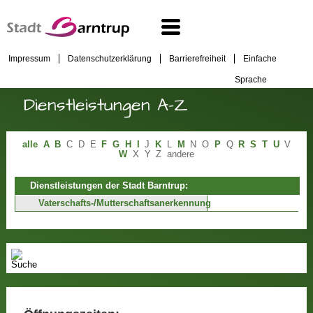
Impressum
Datenschutzerklärung
Barrierefreiheit
Einfache
Sprache
Dienstleistungen A-Z
alle
A
B
C
D
E
F
G
H
I
J
K
L
M
N
O
P
Q
R
S
T
U
V
W
X
Y
Z
andere
Dienstleistungen der Stadt Barntrup:
Vaterschafts-/Mutterschaftsanerkennung