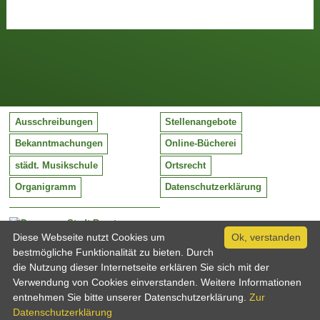
Ausschreibungen
Stellenangebote
Bekanntmachungen
Online-Bücherei
städt. Musikschule
Ortsrecht
Organigramm
Datenschutzerklärung
Stadt Barntrup
Mittelstraße 38
Diese Webseite nutzt Cookies um
Ok, verstanden
32683 Barntrup
bestmögliche Funktionalität zu bieten. Durch
Tel:
05263 / 409-0
die Nutzung dieser Internetseite erklären Sie sich mit der
Fax:
05263 / 409-249
Verwendung von Cookies einverstanden. Weitere Informationen
Email:
info@barntrup.de
entnehmen Sie bitte unserer Datenschutzerklärung.
Zur
Datenschutzerklärung