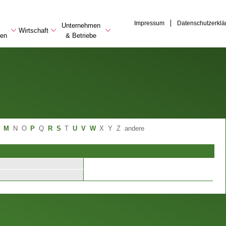
Impressum
Datenschutzerklä
Unternehmen
Wirtschaft
en
& Betriebe
M
N
O
P
Q
R
S
T
U
V
W
X
Y
Z
andere