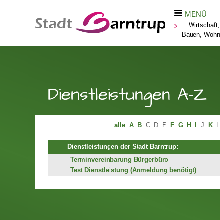
MENÜ
Wirtschaft,
Bauen, Wohn
Dienstleistungen A-Z
alle
A
B
C
D
E
F
G
H
I
J
K
L
Dienstleistungen der Stadt Barntrup:
Terminvereinbarung Bürgerbüro
Test Dienstleistung (Anmeldung benötigt)