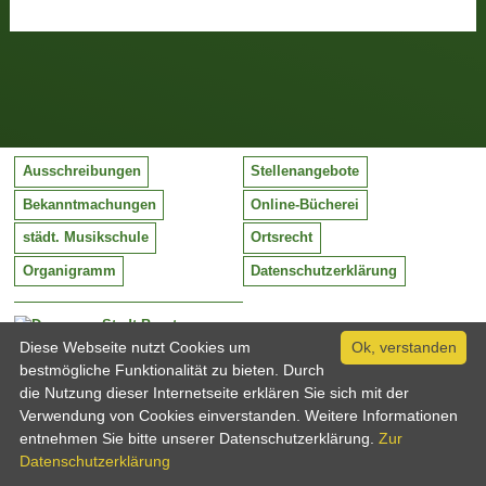
Ausschreibungen
Stellenangebote
Bekanntmachungen
Online-Bücherei
städt. Musikschule
Ortsrecht
Organigramm
Datenschutzerklärung
Stadt Barntrup
Mittelstraße 38
Diese Webseite nutzt Cookies um
Ok, verstanden
32683 Barntrup
bestmögliche Funktionalität zu bieten. Durch
Tel:
05263 / 409-0
die Nutzung dieser Internetseite erklären Sie sich mit der
Fax:
05263 / 409-249
Verwendung von Cookies einverstanden. Weitere Informationen
Email:
info@barntrup.de
entnehmen Sie bitte unserer Datenschutzerklärung.
Zur
Datenschutzerklärung