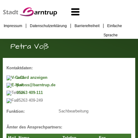
Impressum
Datenschutzerklärung
Barrierefreiheit
Einfache
Sprache
Petra Voß
Kontaktdaten:
v-Card anzeigen
p.voss@barntrup.de
05263 409-111
05263 409-249
Sachbearbeitung
Funktion:
Ämter des Ansprechpartners: