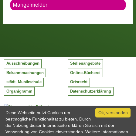
Mängelmelder
Ausschreibungen
Stellenangebote
Bekanntmachungen
Online-Bücherei
städt. Musikschule
Ortsrecht
Organigramm
Datenschutzerklärung
Stadt Barntrup
Mittelstraße 38
Diese Webseite nutzt Cookies um
Ok, verstanden
32683 Barntrup
bestmögliche Funktionalität zu bieten. Durch
Tel:
05263 / 409-0
die Nutzung dieser Internetseite erklären Sie sich mit der
Fax:
05263 / 409-249
Verwendung von Cookies einverstanden. Weitere Informationen
Email:
info@barntrup.de