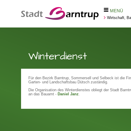
MENÜ
Wirtschaft, 
Winterdienst
Für den Bezirk Barntrup, Sommersell und Selbeck ist die F
Garten- und Landschaftsbau Dütsch zuständig.
Die Organisation des Winterdienstes obliegt der Stadt Barn
an das Bauamt -
Daniel Janz
.