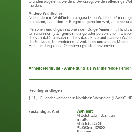
Gründen abgelehnt werden. Bevorzugt werden allerdings Wahlhe
melden.
Andere Wahlhelfer
Neben dem in Wahlämtern eingesetzten Wahlhelfer/-innen gi
einsetzen, dass der/-m Bürger/-in geholfen wird, an einer a
Personen und Organisationen den Bürger/-innen mit Handicap
teilzunehmen (z.B. gemeinnützige oder persönliche Transport
die sich dafür einsetzen, dass das aktive und passive Wahl
die Software, Internetdienste/-verfahren und andere Medie
Entscheidungs- und Orientierungshilfen anzubieten.
Anmeldeformular - Anmeldung als Wahlhelfende Person
Rechtsgrundlagen
§ 11, 12 Landeswahlgesetz Nordrhein-Westfalen (LWahlG N
Wahlamt
zuständiges Amt:
Mittelstraße - Barntrup
Straße:
Mittelstraße 38
PLZ/Ort:
32683
Barntrup