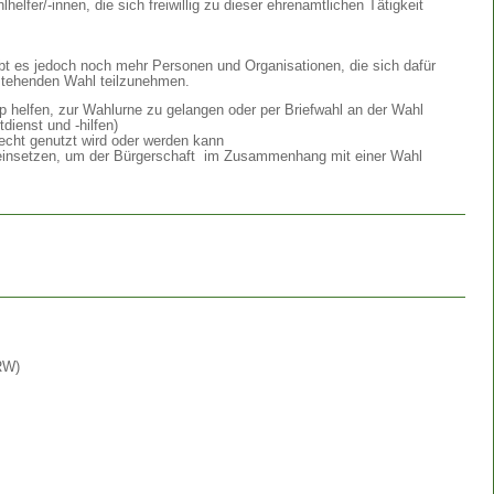
lfer/-innen, die sich freiwillig zu dieser ehrenamtlichen Tätigkeit
bt es jedoch noch mehr Personen und Organisationen, die sich dafür
nstehenden Wahl teilzunehmen.
 helfen, zur Wahlurne zu gelangen oder per Briefwahl an der Wahl
dienst und -hilfen)
recht genutzt wird oder werden kann
n einsetzen, um der Bürgerschaft im Zusammenhang mit einer Wahl
RW)