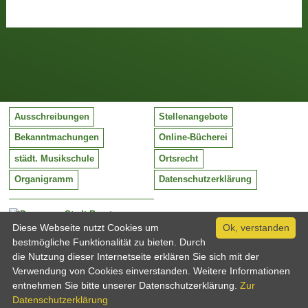
Ausschreibungen
Stellenangebote
Bekanntmachungen
Online-Bücherei
städt. Musikschule
Ortsrecht
Organigramm
Datenschutzerklärung
Stadt Barntrup
Mittelstraße 38
Diese Webseite nutzt Cookies um
Ok, verstanden
32683 Barntrup
bestmögliche Funktionalität zu bieten. Durch
Tel:
05263 / 409-0
die Nutzung dieser Internetseite erklären Sie sich mit der
Fax:
05263 / 409-249
Verwendung von Cookies einverstanden. Weitere Informationen
Email:
info@barntrup.de
entnehmen Sie bitte unserer Datenschutzerklärung.
Zur
Datenschutzerklärung