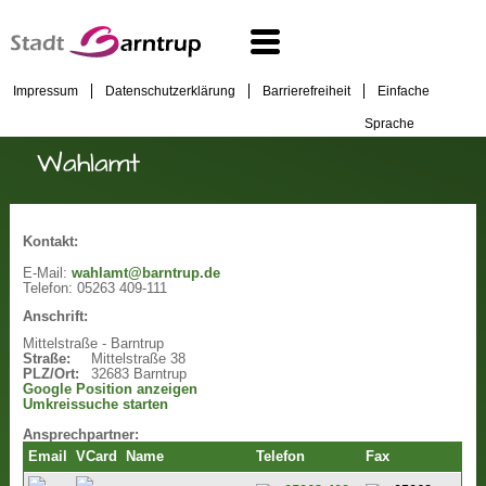
Impressum
Datenschutzerklärung
Barrierefreiheit
Einfache
Sprache
Wahlamt
Kontakt:
E-Mail:
wahlamt@barntrup.de
Telefon:
05263 409-111
Anschrift:
Mittelstraße - Barntrup
Straße:
Mittelstraße 38
PLZ/Ort:
32683 Barntrup
Google Position anzeigen
Umkreissuche starten
Ansprechpartner:
Email
VCard
Name
Telefon
Fax