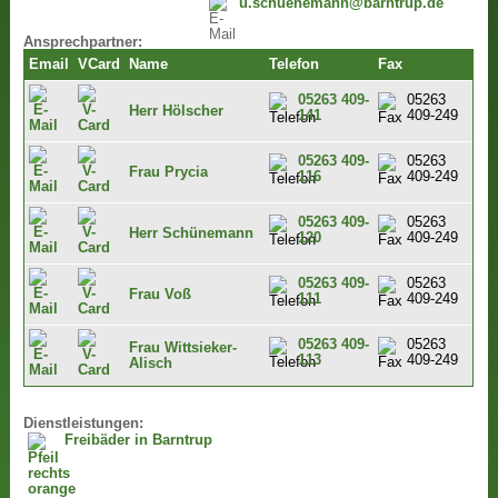
u.schuenemann@barntrup.de
Ansprechpartner:
Email
VCard
Name
Telefon
Fax
05263 409-
05263
Herr Hölscher
141
409-249
05263 409-
05263
Frau Prycia
116
409-249
05263 409-
05263
Herr Schünemann
120
409-249
05263 409-
05263
Frau Voß
111
409-249
05263 409-
05263
Frau Wittsieker-
113
409-249
Alisch
Dienstleistungen:
Freibäder in Barntrup