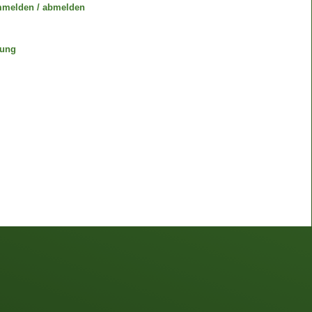
mmelden / abmelden
gung