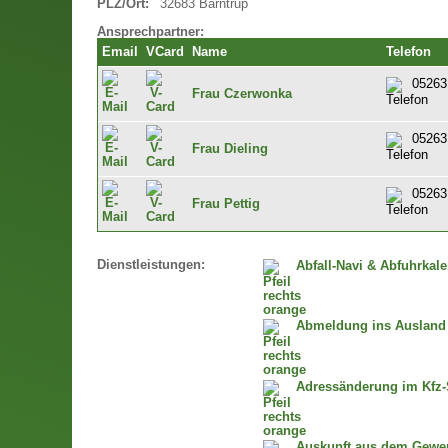
PLZ/Ort:
32683 Barntrup
Ansprechpartner:
Email
VCard
Name
Telefon
05263
Frau Czerwonka
05263
Frau Dieling
05263
Frau Pettig
Dienstleistungen:
Abfall-Navi & Abfuhrkal
Abmeldung ins Ausland
Adressänderung im Kfz-
Auskunft aus dem Gewer