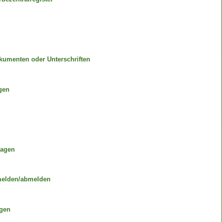
umenten oder Unterschriften
gen
ragen
elden/abmelden
agen