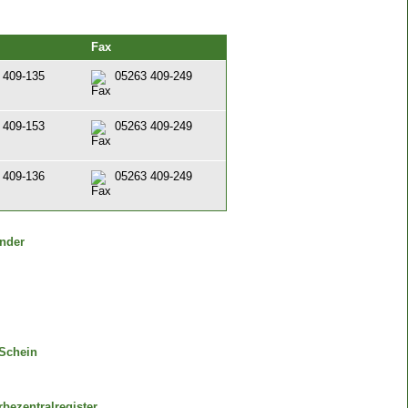
Fax
 409-135
05263 409-249
 409-153
05263 409-249
 409-136
05263 409-249
ender
Schein
bezentralregister