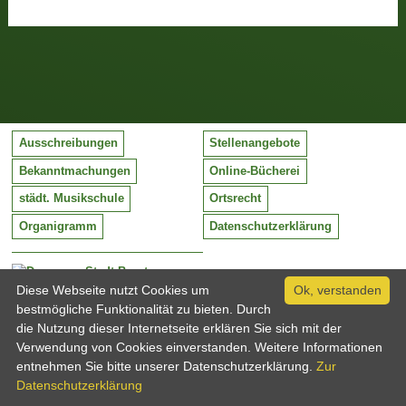
Ausschreibungen
Stellenangebote
Bekanntmachungen
Online-Bücherei
städt. Musikschule
Ortsrecht
Organigramm
Datenschutzerklärung
Stadt Barntrup
Mittelstraße 38
Diese Webseite nutzt Cookies um
Ok, verstanden
32683 Barntrup
bestmögliche Funktionalität zu bieten. Durch
Tel:
05263 / 409-0
die Nutzung dieser Internetseite erklären Sie sich mit der
Fax:
05263 / 409-249
Verwendung von Cookies einverstanden. Weitere Informationen
Email:
info@barntrup.de
entnehmen Sie bitte unserer Datenschutzerklärung.
Zur
Datenschutzerklärung