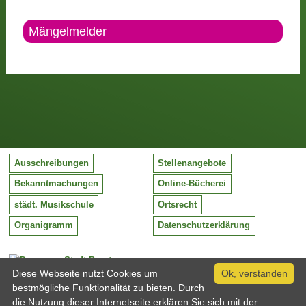
Mängelmelder
Ausschreibungen
Stellenangebote
Bekanntmachungen
Online-Bücherei
städt. Musikschule
Ortsrecht
Organigramm
Datenschutzerklärung
Stadt Barntrup
Mittelstraße 38
Diese Webseite nutzt Cookies um
Ok, verstanden
32683 Barntrup
bestmögliche Funktionalität zu bieten. Durch
Tel:
05263 / 409-0
die Nutzung dieser Internetseite erklären Sie sich mit der