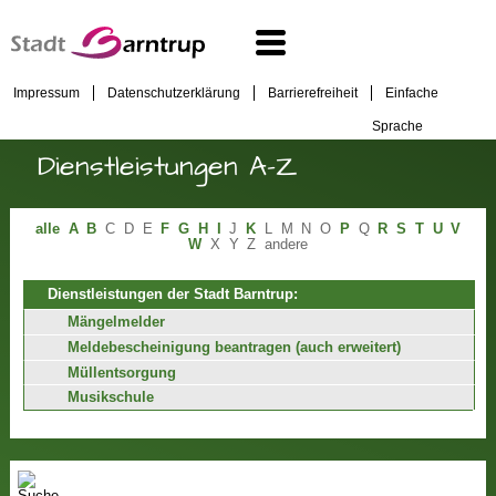
Impressum
Datenschutzerklärung
Barrierefreiheit
Einfache
Sprache
Dienstleistungen A-Z
alle
A
B
C
D
E
F
G
H
I
J
K
L
M
N
O
P
Q
R
S
T
U
V
W
X
Y
Z
andere
Dienstleistungen der Stadt Barntrup:
Mängelmelder
Meldebescheinigung beantragen (auch erweitert)
Müllentsorgung
Musikschule