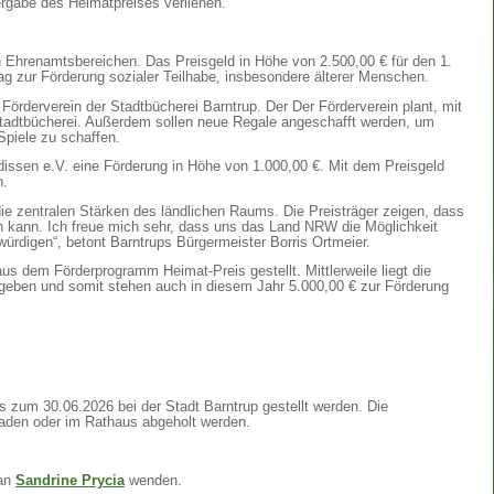
ergabe des Heimatpreises verliehen.
 Ehrenamtsbereichen. Das Preisgeld in Höhe von 2.500,00 € für den 1.
trag zur Förderung sozialer Teilhabe, insbesondere älterer Menschen.
Förderverein der Stadtbücherei Barntrup. Der Der Förderverein plant, mit
Stadtbücherei. Außerdem sollen neue Regale angeschafft werden, um
Spiele zu schaffen.
rdissen e.V. eine Förderung in Höhe von 1.000,00 €. Mit dem Preisgeld
n.
ie zentralen Stärken des ländlichen Raums. Die Preisträger zeigen, dass
kann. Ich freue mich sehr, dass uns das Land NRW die Möglichkeit
rdigen“, betont Barntrups Bürgermeister Borris Ortmeier.
us dem Förderprogramm Heimat-Preis gestellt. Mittlerweile liegt die
geben und somit stehen auch in diesem Jahr 5.000,00 € zur Förderung
 zum 30.06.2026 bei der Stadt Barntrup gestellt werden. Die
aden oder im Rathaus abgeholt werden.
 an
Sandrine Prycia
wenden.