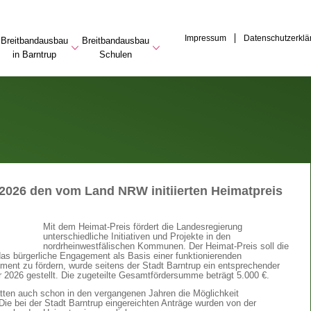
Impressum
Datenschutzerklä
Breitbandausbau
Breitbandausbau
in Barntrup
Schulen
r 2026 den vom Land NRW initiierten Heimatpreis
Mit dem Heimat-Preis fördert die Landesregierung
unterschiedliche Initiativen und Projekte in den
nordrheinwestfälischen Kommunen. Der Heimat-Preis soll die
 das bürgerliche Engagement als Basis einer funktionierenden
ent zu fördern, wurde seitens der Stadt Barntrup ein entsprechender
 2026 gestellt. Die zugeteilte Gesamtfördersumme beträgt 5.000 €.
atten auch schon in den vergangenen Jahren die Möglichkeit
Die bei der Stadt Barntrup eingereichten Anträge wurden von der