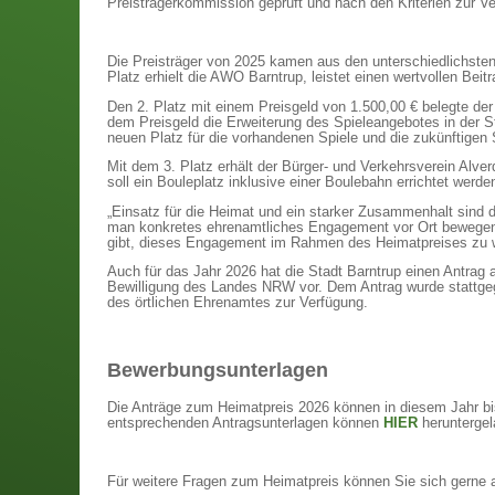
Preisträgerkommission geprüft und nach den Kriterien zur V
Die Preisträger von 2025 kamen aus den unterschiedlichsten
Platz erhielt die AWO Barntrup, leistet einen wertvollen Bei
Den 2. Platz mit einem Preisgeld von 1.500,00 € belegte der 
dem Preisgeld die Erweiterung des Spieleangebotes in der 
neuen Platz für die vorhandenen Spiele und die zukünftigen 
Mit dem 3. Platz erhält der Bürger- und Verkehrsverein Alve
soll ein Bouleplatz inklusive einer Boulebahn errichtet werde
„Einsatz für die Heimat und ein starker Zusammenhalt sind d
man konkretes ehrenamtliches Engagement vor Ort bewegen 
gibt, dieses Engagement im Rahmen des Heimatpreises zu wü
Auch für das Jahr 2026 hat die Stadt Barntrup einen Antrag a
Bewilligung des Landes NRW vor. Dem Antrag wurde stattge
des örtlichen Ehrenamtes zur Verfügung.
Bewerbungsunterlagen
Die Anträge zum Heimatpreis 2026 können in diesem Jahr bis
entsprechenden Antragsunterlagen können
HIER
heruntergel
Für weitere Fragen zum Heimatpreis können Sie sich gerne