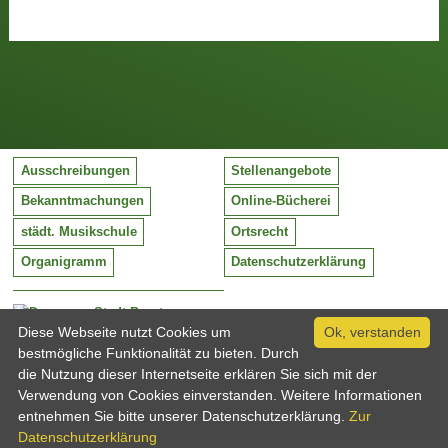
Ausschreibungen
Stellenangebote
Bekanntmachungen
Online-Bücherei
städt. Musikschule
Ortsrecht
Organigramm
Datenschutzerklärung
Stadt Barntrup
Mittelstraße 38
Diese Webseite nutzt Cookies um
Ok, verstanden
32683 Barntrup
bestmögliche Funktionalität zu bieten. Durch
Tel:
05263 / 409-0
die Nutzung dieser Internetseite erklären Sie sich mit der
Fax:
05263 / 409-249
Verwendung von Cookies einverstanden. Weitere Informationen
Email:
info@barntrup.de
entnehmen Sie bitte unserer Datenschutzerklärung.
Zur
Datenschutzerklärung