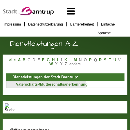
Impressum
Datenschutzerklärung
Barrierefreiheit
Einfache
Sprache
Dienstleistungen A-Z
alle
A
B
C
D
E
F
G
H
I
J
K
L
M
N
O
P
Q
R
S
T
U
V
W
X
Y
Z
andere
Dienstleistungen der Stadt Barntrup:
Vaterschafts-/Mutterschaftsanerkennung