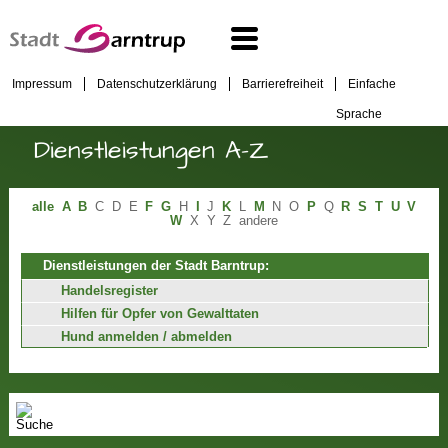
Impressum
Datenschutzerklärung
Barrierefreiheit
Einfache
Sprache
Dienstleistungen A-Z
alle
A
B
C
D
E
F
G
H
I
J
K
L
M
N
O
P
Q
R
S
T
U
V
W
X
Y
Z
andere
Dienstleistungen der Stadt Barntrup:
Handelsregister
Hilfen für Opfer von Gewalttaten
Hund anmelden / abmelden