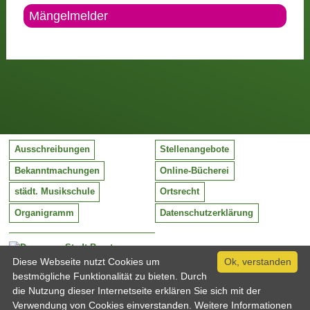
Mängelmelder
Ausschreibungen
Stellenangebote
Bekanntmachungen
Online-Bücherei
städt. Musikschule
Ortsrecht
Organigramm
Datenschutzerklärung
Stadt Barntrup
Mittelstraße 38
Diese Webseite nutzt Cookies um
Ok, verstanden
32683 Barntrup
bestmögliche Funktionalität zu bieten. Durch
Tel:
05263 / 409-0
die Nutzung dieser Internetseite erklären Sie sich mit der
Fax:
05263 / 409-249
Verwendung von Cookies einverstanden. Weitere Informationen