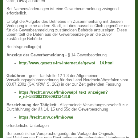
GbR, OHG) austreten.
Bei Namensänderungen ist eine Gewerbeummeldung zwingend
erforderlich.
Erfolgt die Aufgabe des Betriebes im Zusammenhang mit dessen
Verlegung in eine andere Stadt, ist dies ausschließlich gegenüber der
für die Gewerbeanmeldung zuständigen Behörde anzuzeigen. Diese
übermittelt die Daten aus der Gewerbeanzeige an die zuvor
zuständige Behörde.
Rechtsgrundlage(n)
Anzeige der Gewerbemeldung
- § 14 Gewerbeordnung
http://www.gesetze-im-internet.de/gewo/__14.html
Gebühren
- gem. Tarifstelle 12.1.3 der Allgemeinen
Verwaltungsgebührenordnung für das Land Nordrhein-Westfalen vom
03.07.2001 (GV.NRW. S. 262) in der zur Zeit geltenden Fassung
https://recht.nrw.de/lmi/owa/pl_text_anzeigen?
v_id=5820031106093134318
Bezeichnung der Tätigkeit
- Allgemeinde Verwaltungsvorschrift zur
Durchführung der §§ 14, 15 und 55c der Gewerbeordnung
https://recht.nrw.de/lmi/owa/
erforderliche Unterlagen
Bei persönlicher Vorsprache genügt die Vorlage der Originale,