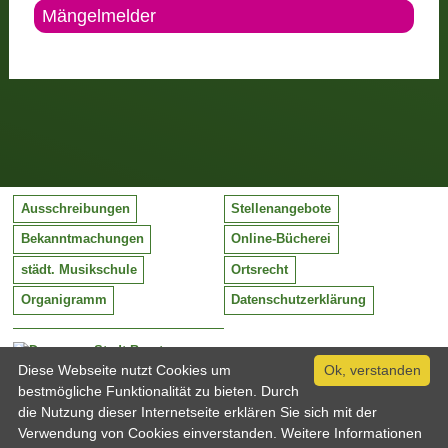
Mängelmelder
Ausschreibungen
Stellenangebote
Bekanntmachungen
Online-Bücherei
städt. Musikschule
Ortsrecht
Organigramm
Datenschutzerklärung
Stadt Barntrup
Mittelstraße 38
Diese Webseite nutzt Cookies um
Ok, verstanden
32683 Barntrup
bestmögliche Funktionalität zu bieten. Durch
Tel:
05263 / 409-0
die Nutzung dieser Internetseite erklären Sie sich mit der
Fax:
05263 / 409-249
Verwendung von Cookies einverstanden. Weitere Informationen
Email:
info@barntrup.de