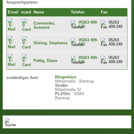
Ansprechpartner:
Email
vcard
Name
Telefon
Fax
05263 409-
05263
Czerwonka,
135
409-249
Susanne
05263 409-
05263
Dieling, Stephanie
153
409-249
05263 409-
05263
Pettig, Diana
136
409-249
Bürgerbüro
zuständiges Amt:
Mittelstraße - Barntrup
Straße:
Mittelstraße 32
PLZ/Ort:
32683
Barntrup