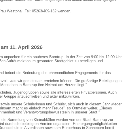
Frau Westphal, Tel: 05263/409-132 wenden.
am 11. April 2026
 anpacken für ein sauberes Barntrup. In der Zeit von 9:00 bis 12:00 Uhr
roßen Aufräumaktion im gesamten Stadtgebiet zu beteiligen und
 und betont die Bedeutung des ehrenamtlichen Engagements für das
svoll, was wir gemeinsam erreichen können. Die großartige Beteiligung in
Menschen in Barntrup ihre Heimat am Herzen liegt.“
hulen, Jugendgruppen sowie alle interessierten Privatpersonen. Auch
iner Gruppe anzuschließen und aktiv mitzuwirken.
en sowie unsere Schülerinnen und Schüler, sich auch in diesem Jahr wieder
meinsam macht es einfach mehr Freude“, so Ortmeier weiter. „Dieses
mmenhalt und Verantwortungsbewusstsein in unserer Stadt.“
ür die Sammlung von Kleinabfällen werden von der Stadt Barntrup zur
rd durch die beteiligten Vereine organisiert. Entsorgungsmöglichkeiten
rundschule in Alverdissen sowie am Bürgerhaus in Sonneborn bereit.