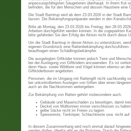
anpassungsfähigsten Säugetieren überhaupt. In ihrem Kot 
befinden, die für den Menschen und dessen Haustiere eine G
Die Stadt Barntrup wird ab dem 23.03.2026 in der Stadt Bar
lassen. Die Bekämpfungspräparate werden in den Kanalschä
Bitte ab Montag, den 23.03.2026 bis Freitag, den 28.03.2026
Arbeiten durchgeführt werden können. In die zugeparkten 
bitte gefährden Sie den Erfolg der Aktion nicht durch diese 
Um die Stadt Barntrup in dieser Aktion zu unterstützen, wer
eigenen Grundstück eine Rattenbekämpfung durchzuführen. 
beauftragen einen Schädlingsbekämpfer.
Die ausgelegten Giftköder können jedoch Tiere und Menschen
bei der Auslegung von Giftködern anzuwenden. Es ist verbot
denn Haus- sowie Wildtiere und Vögel können ebenso an dem 
Giftköderboxen angeboten.
Personen, die im Umgang mit Rattengift nicht sachkundig s
bei unkontrolliertem Auslegen von Giften über einen längere
auch an die Nachkommen weitergeben.
Zur Bekämpfung von Ratten gehört insbesondere auch:
Gebäude und Mauerschäden zu beseitigen, damit kei
Deckel von Mülltonnen immer verschlossen zu halten
gelbe Säcke nicht im Freien zu lagern
Speisereste, Tierkörper, Schlachtre
In diesem Zusammenhang wird noch einmal darauf hingewiesen
werden dürfen. Hierfür gibt es die Biotonne. Durch die Nah