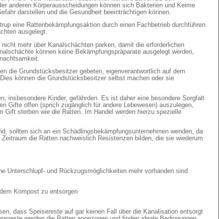
oder anderen Körperausscheidungen können sich Bakterien und Keime
efahr darstellen und die Gesundheit beeinträchtigen können.
ntrup eine Rattenbekämpfungsaktion durch einen Fachbetrieb durchführen
chten ausgelegt.
 nicht mehr über Kanalschächten parken, damit die erforderlichen
Kanalschächte können keine Bekämpfungspräparate ausgelegt werden,
Unachtsamkeit.
den die Grundstücksbesitzer gebeten, eigenverantwortlich auf dem
Dies können die Grundstücksbesitzer selbst machen oder sie
, insbesondere Kinder, gefährden. Es ist daher eine besondere Sorgfalt
en Gifte offen (sprich zugänglich für andere Lebewesen) auszulegen,
Gift sterben wie die Ratten. Im Handel werden hierzu spezielle
ind, sollten sich an ein Schädlingsbekämpfungsunternehmen wenden, da
n Zeitraum die Ratten nachweislich Resistenzen bilden, die sie wiederum
ne Unterschlupf- und Rückzugsmöglichkeiten mehr vorhanden sind.
ste usw. nicht auf dem Kompost zu entsorgen
, dass Speisereste auf gar keinen Fall über die Kanalisation entsorgt
rungsreste werden die Ratten angezogen und finden ideale Bedingungen