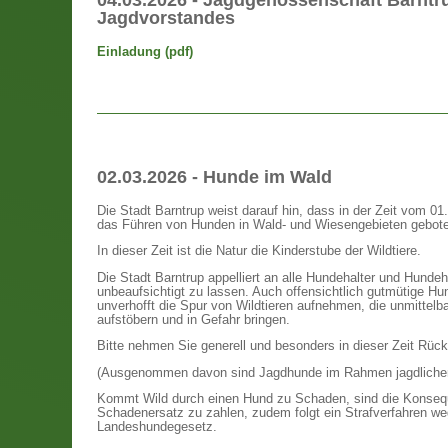
Jagdvorstandes
Einladung (pdf)
02.03.2026 - Hunde im Wald
Die Stadt Barntrup weist darauf hin, dass in der Zeit vom 0
das Führen von Hunden in Wald- und Wiesengebieten gebote
In dieser Zeit ist die Natur die Kinderstube der Wildtiere.
Die Stadt Barntrup appelliert an alle Hundehalter und Hundeha
unbeaufsichtigt zu lassen. Auch offensichtlich gutmütige H
unverhofft die Spur von Wildtieren aufnehmen, die unmittelb
aufstöbern und in Gefahr bringen.
Bitte nehmen Sie generell und besonders in dieser Zeit Rüc
(Ausgenommen davon sind Jagdhunde im Rahmen jagdlicher T
Kommt Wild durch einen Hund zu Schaden, sind die Konsequen
Schadenersatz zu zahlen, zudem folgt ein Strafverfahren 
Landeshundegesetz.