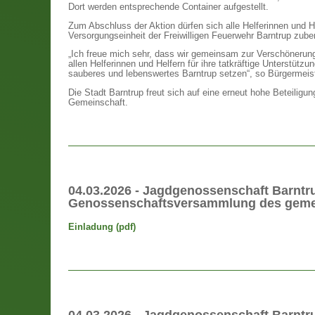
Dort werden entsprechende Container aufgestellt.
Zum Abschluss der Aktion dürfen sich alle Helferinnen und H
Versorgungseinheit der Freiwilligen Feuerwehr Barntrup zuber
„Ich freue mich sehr, dass wir gemeinsam zur Verschönerung 
allen Helferinnen und Helfern für ihre tatkräftige Unterstütz
sauberes und lebenswertes Barntrup setzen“, so Bürgermeis
Die Stadt Barntrup freut sich auf eine erneut hohe Beteilig
Gemeinschaft.
04.03.2026 - Jagdgenossenschaft Barntru
Genossenschaftsversammlung des gemei
Einladung (pdf)
04.03.2026 - Jagdgenossenschaft Barntru