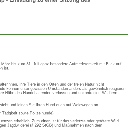
1. März bis zum 31. Juli ganz besondere Aufmerksamkeit mit Blick auf
n ist.
lterinnen, ihre Tiere in den Orten und der freien Natur nicht
unde können unter gewissen Umständen anders als gewöhnlich reagieren,
are Nähe des Hundehaltenden verlassen und unkontrolliert Wildtiere
ksicht und leinen Sie Ihren Hund auch auf Waldwegen an.
ätigkeit sowie Polizeihunde).
zen erheblich. Zum einen ist für das verletzte oder getötete Wild
wegen Jagdwilderei (§ 292 StGB) und Maßnahmen nach dem