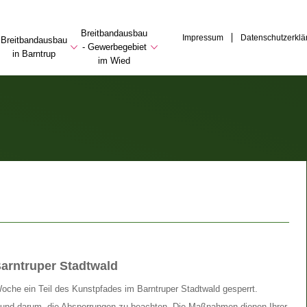
Breitbandausbau
Impressum
Datenschutzerklä
Breitbandausbau
- Gewerbegebiet
in Barntrup
im Wied
Barntruper Stadtwald
che ein Teil des Kunstpfades im Barntruper Stadtwald gesperrt.