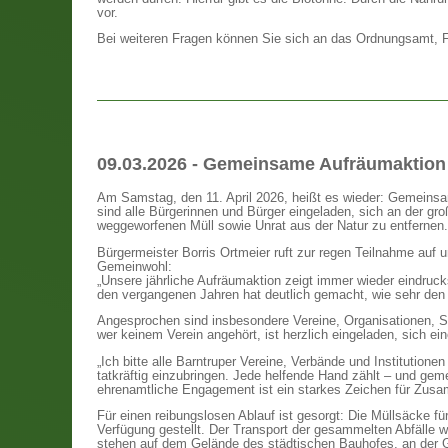
vor.
Bei weiteren Fragen können Sie sich an das Ordnungsamt, 
09.03.2026 - Gemeinsame Aufräumaktion 
Am Samstag, den 11. April 2026, heißt es wieder: Gemeinsam
sind alle Bürgerinnen und Bürger eingeladen, sich an der g
weggeworfenen Müll sowie Unrat aus der Natur zu entfernen.
Bürgermeister Borris Ortmeier ruft zur regen Teilnahme auf
Gemeinwohl:
„Unsere jährliche Aufräumaktion zeigt immer wieder eindruck
den vergangenen Jahren hat deutlich gemacht, wie sehr den 
Angesprochen sind insbesondere Vereine, Organisationen, Sc
wer keinem Verein angehört, ist herzlich eingeladen, sich e
„Ich bitte alle Barntruper Vereine, Verbände und Institution
tatkräftig einzubringen. Jede helfende Hand zählt – und ge
ehrenamtliche Engagement ist ein starkes Zeichen für Zusa
Für einen reibungslosen Ablauf ist gesorgt: Die Müllsäcke f
Verfügung gestellt. Der Transport der gesammelten Abfälle wi
stehen auf dem Gelände des städtischen Bauhofes, an der G