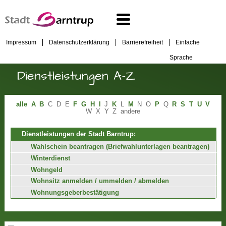
Impressum
Datenschutzerklärung
Barrierefreiheit
Einfache
Sprache
Dienstleistungen A-Z
alle
A
B
C
D
E
F
G
H
I
J
K
L
M
N
O
P
Q
R
S
T
U
V
W
X
Y
Z
andere
Dienstleistungen der Stadt Barntrup:
Wahlschein beantragen (Briefwahlunterlagen beantragen)
Winterdienst
Wohngeld
Wohnsitz anmelden / ummelden / abmelden
Wohnungsgeberbestätigung