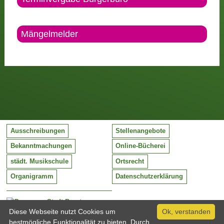
Mängelmelder
Ausschreibungen
Stellenangebote
Bekanntmachungen
Online-Bücherei
städt. Musikschule
Ortsrecht
Organigramm
Datenschutzerklärung
Stadt Barntrup
Mittelstraße 38
Diese Webseite nutzt Cookies um
Ok, verstanden
32683 Barntrup
bestmögliche Funktionalität zu bieten. Durch