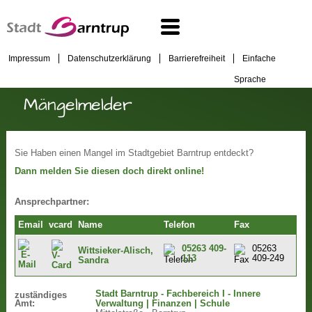
Impressum
Datenschutzerklärung
Barrierefreiheit
Einfache
Sprache
Mängelmelder
Sie Haben einen Mangel im Stadtgebiet Barntrup entdeckt?
Dann melden Sie diesen doch direkt online!
Ansprechpartner:
Email
vcard
Name
Telefon
Fax
05263 409-
05263
Wittsieker-Alisch,
113
409-249
Sandra
Stadt Barntrup - Fachbereich I - Innere
zuständiges
Amt:
Verwaltung | Finanzen | Schule