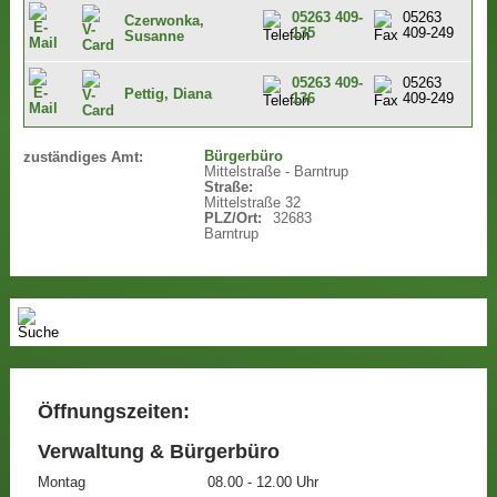
05263 409-
05263
Czerwonka,
135
409-249
Susanne
05263 409-
05263
Pettig, Diana
136
409-249
Bürgerbüro
zuständiges Amt:
Mittelstraße - Barntrup
Straße:
Mittelstraße 32
PLZ/Ort:
32683
Barntrup
Öffnungszeiten:
Verwaltung & Bürgerbüro
Montag
08.00 - 12.00 Uhr