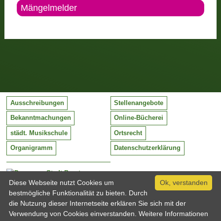
Mängelmelder
Ausschreibungen
Stellenangebote
Bekanntmachungen
Online-Bücherei
städt. Musikschule
Ortsrecht
Organigramm
Datenschutzerklärung
Stadt Barntrup
Mittelstraße 38
Diese Webseite nutzt Cookies um
Ok, verstanden
32683 Barntrup
bestmögliche Funktionalität zu bieten. Durch
Tel:
05263 / 409-0
die Nutzung dieser Internetseite erklären Sie sich mit der
Fax:
05263 / 409-249
Verwendung von Cookies einverstanden. Weitere Informationen
Email:
info@barntrup.de