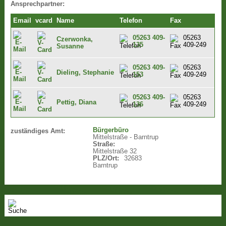
Ansprechpartner:
Email
vcard
Name
Telefon
Fax
05263 409-
05263
Czerwonka,
135
409-249
Susanne
05263 409-
05263
Dieling, Stephanie
153
409-249
05263 409-
05263
Pettig, Diana
136
409-249
Bürgerbüro
zuständiges Amt:
Mittelstraße - Barntrup
Straße:
Mittelstraße 32
PLZ/Ort:
32683
Barntrup