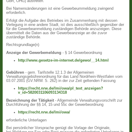
GbR, OHG) austreten.
Bei Namensänderungen ist eine Gewerbeummeldung zwingend
erforderlich.
Erfolgt die Aufgabe des Betriebes im Zusammenhang mit dessen
Verlegung in eine andere Stadt, ist dies ausschließlich gegenüber der
für die Gewerbeanmeldung zuständigen Behörde anzuzeigen. Diese
übermittelt die Daten aus der Gewerbeanzeige an die zuvor
zuständige Behörde.
Rechtsgrundlage(n)
Anzeige der Gewerbemeldung
- § 14 Gewerbeordnung
http://www.gesetze-im-internet.de/gewo/__14.html
Gebühren
- gem. Tarifstelle 12.1.3 der Allgemeinen
Verwaltungsgebührenordnung für das Land Nordrhein-Westfalen vom
03.07.2001 (GV.NRW. S. 262) in der zur Zeit geltenden Fassung
https://recht.nrw.de/lmi/owa/pl_text_anzeigen?
v_id=5820031106093134318
Bezeichnung der Tätigkeit
- Allgemeinde Verwaltungsvorschrift zur
Durchführung der §§ 14, 15 und 55c der Gewerbeordnung
https://recht.nrw.de/lmi/owa/
erforderliche Unterlagen
Bei persönlicher Vorsprache genügt die Vorlage der Originale,