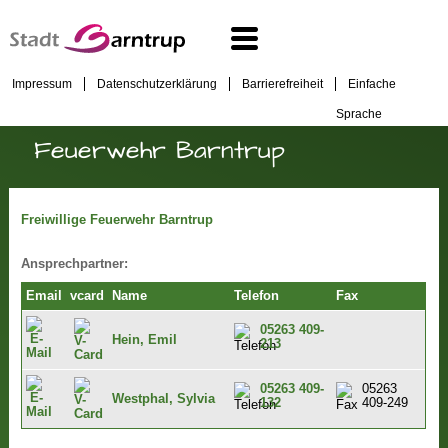
Impressum
Datenschutzerklärung
Barrierefreiheit
Einfache
Sprache
Feuerwehr Barntrup
Freiwillige Feuerwehr Barntrup
Ansprechpartner:
Email
vcard
Name
Telefon
Fax
05263 409-
Hein, Emil
213
05263 409-
05263
Westphal, Sylvia
132
409-249