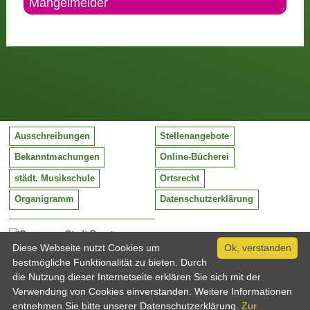
Mängelmelder
Ausschreibungen
Stellenangebote
Bekanntmachungen
Online-Bücherei
städt. Musikschule
Ortsrecht
Organigramm
Datenschutzerklärung
Stadt Barntrup
Mittelstraße 38
Diese Webseite nutzt Cookies um
Ok, verstanden
32683 Barntrup
bestmögliche Funktionalität zu bieten. Durch
Tel:
05263 / 409-0
die Nutzung dieser Internetseite erklären Sie sich mit der
Fax:
05263 / 409-249
Verwendung von Cookies einverstanden. Weitere Informationen
Email:
info@barntrup.de
entnehmen Sie bitte unserer Datenschutzerklärung.
Zur