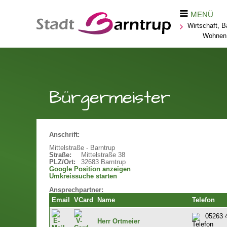
MENÜ
Wirtschaft, B
Wohnen
Bürgermeister
Anschrift:
Mittelstraße - Barntrup
Straße:
Mittelstraße 38
PLZ/Ort:
32683 Barntrup
Google Position anzeigen
Umkreissuche starten
Ansprechpartner:
Email
VCard
Name
Telefon
05263 
Herr Ortmeier